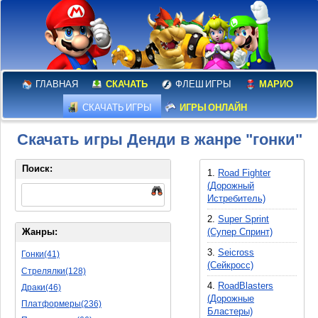
ГЛАВНАЯ
СКАЧАТЬ
ФЛЕШ ИГРЫ
МАРИО
СКАЧАТЬ ИГРЫ
ИГРЫ ОНЛАЙН
Скачать игры Денди в жанре "гонки"
Поиск:
1.
Road Fighter
(Дорожный
Истребитель)
2.
Super Sprint
(Супер Спринт)
Жанры:
3.
Seicross
Гонки(41)
(Сейкросс)
Стрелялки(128)
4.
RoadBlasters
Драки(46)
(Дорожные
Платформеры(236)
Бластеры)