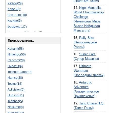
(Гран-При Таито)
Ужасы(24)
Исторические(16)
14.
Nigel Mansell's
Хоккей(5)
Обучающие(5)
World Championship
Вертолет(10)
Challenge
Казино(5)
(Чемпионат Мира
Вызов Найджела
Формула 1(7)
Мэнселла)
Космический Корабль(9)
15.
Rally Bike
Баскетбол(10)
Производитель:
(Велосипедное
Космическая Стрелялка(9)
Ралли)
Konami(58)
Мультфильм(20)
16.
Super Cars
Nintendo(50)
Роботы(15)
(Супер Машины)
Capcom(28)
Дебильные(1)
17.
Ultimate
Пираты(4)
2D(164)
Stuntman
Technos Japan(2)
На Русском Языке(11)
(Последний трюкач)
Namco(28)
Бокс(6)
18.
Antarctic
Tecmo(15)
Карате(11)
Adventure
Activision(6)
Избей Их Всех(22)
(Антарктическое
Hudson(21)
Приключение)
Мотокросс(4)
Technos(5)
Реслинг(10)
19.
Taito Chase H.Q.
Natsume(8)
(Таито Гонки)
Подводная Лодка(2)
SunSoft(24)