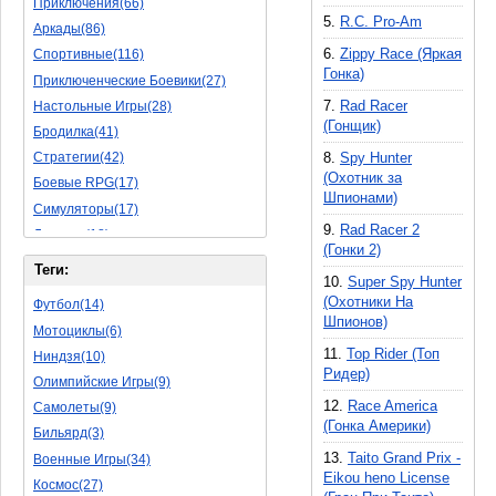
Приключения(66)
5.
R.C. Pro-Am
Аркады(86)
6.
Zippy Race (Яркая
Спортивные(116)
Гонка)
Приключенческие Боевики(27)
7.
Rad Racer
Настольные Игры(28)
(Гонщик)
Бродилка(41)
8.
Spy Hunter
Стратегии(42)
(Охотник за
Боевые RPG(17)
Шпионами)
Симуляторы(17)
9.
Rad Racer 2
Леталки(18)
(Гонки 2)
Симуляторы Жизни(40)
Теги:
10.
Super Spy Hunter
Уникальный(11)
(Охотники На
Футбол(14)
Логические Игры(18)
Шпионов)
Мотоциклы(6)
Азартные(15)
11.
Top Rider (Топ
Ниндзя(10)
Ролевые Игры(62)
Ридер)
Олимпийские Игры(9)
Боевик(8)
12.
Race America
Самолеты(9)
Головоломка(5)
(Гонка Америки)
Бильярд(3)
Rpg(3)
13.
Taito Grand Prix -
Военные Игры(34)
Пошаговые Игры(15)
Eikou heno License
Космос(27)
Пазлы(56)