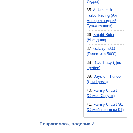
Индии)
Sachen(12)
Спорт(23)
Rinco(1)
35.
Al Unser Jr.
Теннис(4)
Turbo Racing (Аи
Sofel(6)
Стрельба По Экрану(9)
Аншер младший
Camerica(1)
Дисней(1)
Турбо гонщик)
Character Soft(6)
Машины(5)
36.
Knight Rider
G.O.1(1)
Серийные Авто(2)
(Наездник)
Software Creations.(3)
Пошаговая Стратегия(5)
37.
Galaxy 5000
Codemasters(2)
Один На Один(7)
(Галактика 5000)
Epic Sony Record(1)
Скролл-Шутер(1)
38.
Dick Tracy (Дик
HAL Labs(7)
Грузовик(3)
Трейси)
Japan Anime(1)
Гонки(1)
39.
Days of Thunder
Vic Tokai(6)
Арифметика(1)
(Дни Грома)
Wisdom Tree(2)
Монстры(2)
40.
Family Circuit
American Sammy(4)
Скейтборд(2)
(Семья Сируит)
Irem(16)
Дракон(4)
41.
Family Circuit '91
Color Dreams(13)
Прокрутка(77)
(Семейные гонки 91)
Thin Chen Enterprises(17)
Лодки(4)
Culture Brain(8)
Шашки(1)
Понравилось, поделись!
Human Entertainment(4)
Музыка(1)