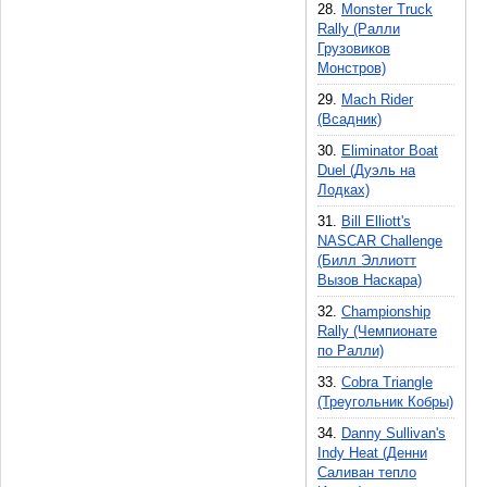
28.
Monster Truck
Asmik Ace Entertainment, Inc(4)
Ковбой(1)
Rally (Ралли
А.Чудов(1)
Грузовиков
Вампиры(3)
Quest(2)
Монстров)
Вождение(38)
Tengen(17)
29.
Mach Rider
Световой Пистолет(1)
Game Tek(3)
(Всадник)
Консольные RPG(9)
Sony Imagesoft(2)
Традиционные(71)
30.
Eliminator Boat
Elite Systems(1)
Duel (Дуэль на
Супергерой(11)
Лодках)
Athena(4)
Бои На Машинах(5)
Virgin Interactive(4)
31.
Bill Elliott's
Научно-Фантастические(8)
NASCAR Challenge
LJN Ltd.(9)
Волейбол(4)
(Билл Эллиотт
Union Bond(6)
Катеры(1)
Вызов Наскара)
Game Arts(2)
Комнатные Игры(17)
32.
Championship
Beam Software(3)
Бейсбол(24)
Rally (Чемпионате
Nanco(1)
по Ралли)
Экономические Стратегии(12)
Square Enix(1)
Шахматы(6)
33.
Cobra Triangle
American Game Cartridges(2)
(Треугольник Кобры)
Полиция(7)
Varie(4)
Карты(5)
34.
Danny Sullivan's
Pony Canyon(7)
Разные(102)
Indy Heat (Денни
Acclaim(10)
Саливан тепло
Квест(10)