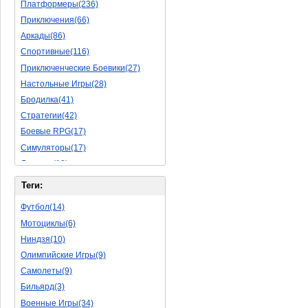
Платформеры(236)
Приключения(66)
Аркады(86)
Спортивные(116)
Приключенческие Боевики(27)
Настольные Игры(28)
Бродилка(41)
Стратегии(42)
Боевые RPG(17)
Симуляторы(17)
Леталки(18)
Симуляторы Жизни(40)
Теги:
Уникальный(11)
Футбол(14)
Логические Игры(18)
Мотоциклы(6)
Азартные(15)
Ниндзя(10)
Ролевые Игры(62)
Олимпийские Игры(9)
Боевик(8)
Самолеты(9)
Головоломка(5)
Бильярд(3)
Rpg(3)
Военные Игры(34)
Пошаговые Игры(15)