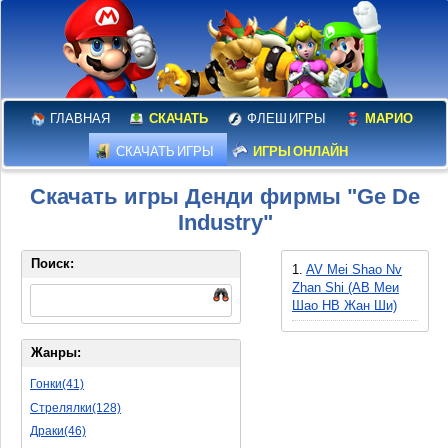
ГЛАВНАЯ
СКАЧАТЬ
ФЛЕШ ИГРЫ
МАРИО
СКАЧАТЬ ИГРЫ
ИГРЫ ОНЛАЙН
Скачать игры Денди фирмы "Ge De
Industry"
Поиск:
1.
AV Mei Shao Nv
Zhan Shi (АВ Меи
Шао НВ Жан Ши)
Жанры:
Гонки(41)
Стрелялки(128)
Драки(46)