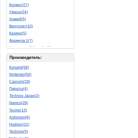
Космос(27)
Пазлы(56)
Ужасы(24)
Исторические(16)
Хоккей(5)
Обучающие(5)
Вертолет(10)
Казино(5)
Формула 1(7)
Космический Корабль(9)
Баскетбол(10)
Производитель:
Космическая Стрелялка(9)
Konami(58)
Мультфильм(20)
Nintendo(50)
Роботы(15)
Capcom(28)
Дебильные(1)
Пираты(4)
2D(164)
Technos Japan(2)
На Русском Языке(11)
Namco(28)
Бокс(6)
Tecmo(15)
Карате(11)
Activision(6)
Избей Их Всех(22)
Hudson(21)
Мотокросс(4)
Technos(5)
Реслинг(10)