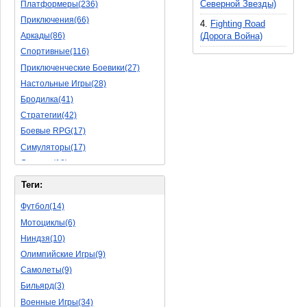
Северной Звезды)
Платформеры(236)
Приключения(66)
4.
Fighting Road
(Дорога Война)
Аркады(86)
Спортивные(116)
Приключенческие Боевики(27)
Настольные Игры(28)
Бродилка(41)
Стратегии(42)
Боевые RPG(17)
Симуляторы(17)
Леталки(18)
Симуляторы Жизни(40)
Теги:
Уникальный(11)
Футбол(14)
Логические Игры(18)
Мотоциклы(6)
Азартные(15)
Ниндзя(10)
Ролевые Игры(62)
Олимпийские Игры(9)
Боевик(8)
Самолеты(9)
Головоломка(5)
Бильярд(3)
Rpg(3)
Военные Игры(34)
Пошаговые Игры(15)