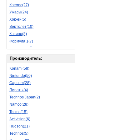
Космос(27)
Пазлы(56)
Ужасы(24)
Исторические(16)
Хоккей(5)
Обучающие(5)
Вертолет(10)
Казино(5)
Формула 1(7)
Космический Корабль(9)
Баскетбол(10)
Производитель:
Космическая Стрелялка(9)
Konami(58)
Мультфильм(20)
Nintendo(50)
Роботы(15)
Capcom(28)
Дебильные(1)
Пираты(4)
2D(164)
Technos Japan(2)
На Русском Языке(11)
Namco(28)
Бокс(6)
Tecmo(15)
Карате(11)
Activision(6)
Избей Их Всех(22)
Hudson(21)
Мотокросс(4)
Technos(5)
Реслинг(10)