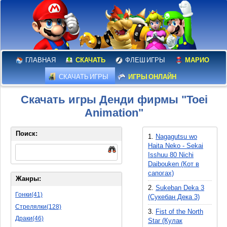
ГЛАВНАЯ
СКАЧАТЬ
ФЛЕШ ИГРЫ
МАРИО
СКАЧАТЬ ИГРЫ
ИГРЫ ОНЛАЙН
Скачать игры Денди фирмы "Toei
Animation"
Поиск:
1.
Nagagutsu wo
Haita Neko - Sekai
Isshuu 80 Nichi
Daibouken (Кот в
сапогах)
Жанры:
2.
Sukeban Deka 3
Гонки(41)
(Сукебан Дека 3)
Стрелялки(128)
3.
Fist of the North
Драки(46)
Star (Кулак