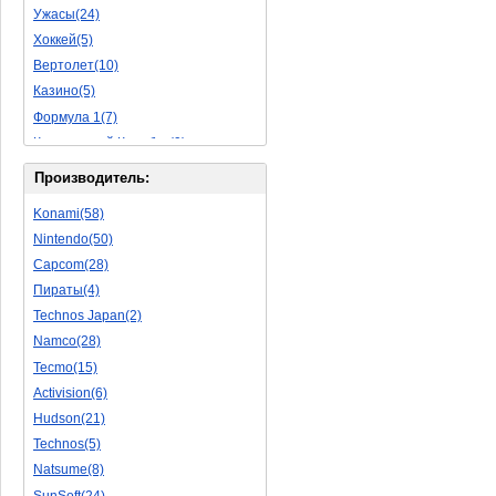
Ужасы(24)
Исторические(16)
Хоккей(5)
Обучающие(5)
Вертолет(10)
Казино(5)
Формула 1(7)
Космический Корабль(9)
Баскетбол(10)
Производитель:
Космическая Стрелялка(9)
Konami(58)
Мультфильм(20)
Nintendo(50)
Роботы(15)
Capcom(28)
Дебильные(1)
Пираты(4)
2D(164)
Technos Japan(2)
На Русском Языке(11)
Namco(28)
Бокс(6)
Tecmo(15)
Карате(11)
Activision(6)
Избей Их Всех(22)
Hudson(21)
Мотокросс(4)
Technos(5)
Реслинг(10)
Natsume(8)
Подводная Лодка(2)
SunSoft(24)