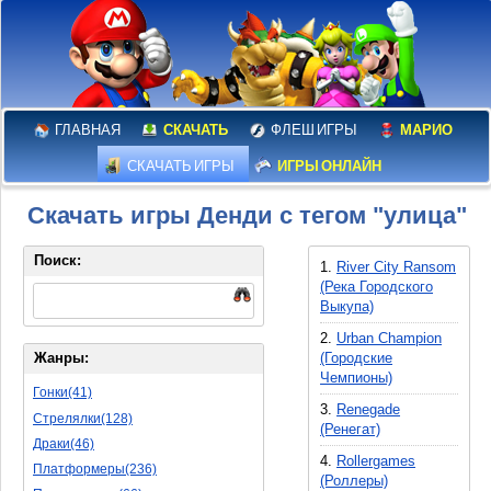
ГЛАВНАЯ
СКАЧАТЬ
ФЛЕШ ИГРЫ
МАРИО
СКАЧАТЬ ИГРЫ
ИГРЫ ОНЛАЙН
Скачать игры Денди с тегом "улица"
Поиск:
1.
River City Ransom
(Река Городского
Выкупа)
2.
Urban Champion
(Городские
Жанры:
Чемпионы)
Гонки(41)
3.
Renegade
Стрелялки(128)
(Ренегат)
Драки(46)
4.
Rollergames
Платформеры(236)
(Роллеры)