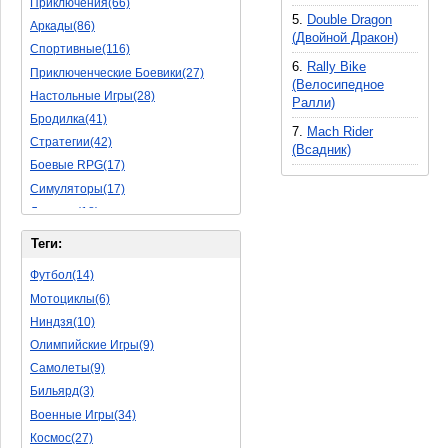
Приключения(66)
5.
Double Dragon
Аркады(86)
(Двойной Дракон)
Спортивные(116)
6.
Rally Bike
Приключенческие Боевики(27)
(Велосипедное
Настольные Игры(28)
Ралли)
Бродилка(41)
7.
Mach Rider
Стратегии(42)
(Всадник)
Боевые RPG(17)
Симуляторы(17)
Леталки(18)
Симуляторы Жизни(40)
Теги:
Уникальный(11)
Футбол(14)
Логические Игры(18)
Мотоциклы(6)
Азартные(15)
Ниндзя(10)
Ролевые Игры(62)
Олимпийские Игры(9)
Боевик(8)
Самолеты(9)
Головоломка(5)
Бильярд(3)
Rpg(3)
Военные Игры(34)
Пошаговые Игры(15)
Космос(27)
Пазлы(56)