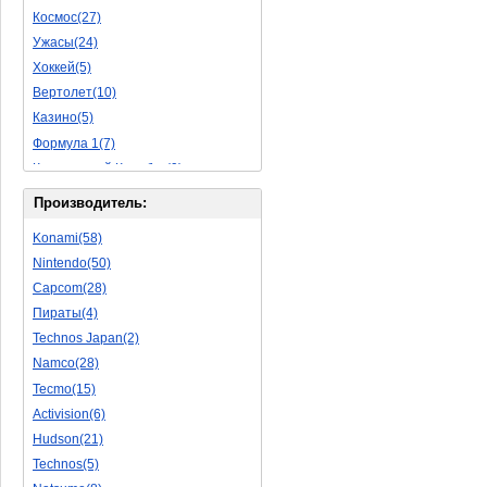
Космос(27)
Пазлы(56)
Ужасы(24)
Исторические(16)
Хоккей(5)
Обучающие(5)
Вертолет(10)
Казино(5)
Формула 1(7)
Космический Корабль(9)
Баскетбол(10)
Производитель:
Космическая Стрелялка(9)
Konami(58)
Мультфильм(20)
Nintendo(50)
Роботы(15)
Capcom(28)
Дебильные(1)
Пираты(4)
2D(164)
Technos Japan(2)
На Русском Языке(11)
Namco(28)
Бокс(6)
Tecmo(15)
Карате(11)
Activision(6)
Избей Их Всех(22)
Hudson(21)
Мотокросс(4)
Technos(5)
Реслинг(10)