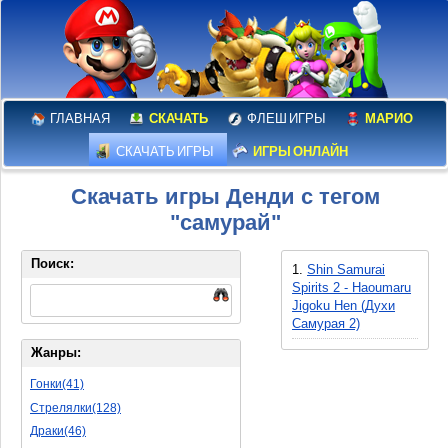
ГЛАВНАЯ
СКАЧАТЬ
ФЛЕШ ИГРЫ
МАРИО
СКАЧАТЬ ИГРЫ
ИГРЫ ОНЛАЙН
Скачать игры Денди с тегом
"самурай"
Поиск:
1.
Shin Samurai
Spirits 2 - Haoumaru
Jigoku Hen (Духи
Самурая 2)
Жанры:
Гонки(41)
Стрелялки(128)
Драки(46)