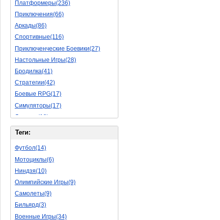
Платформеры(236)
Приключения(66)
Аркады(86)
Спортивные(116)
Приключенческие Боевики(27)
Настольные Игры(28)
Бродилка(41)
Стратегии(42)
Боевые RPG(17)
Симуляторы(17)
Леталки(18)
Симуляторы Жизни(40)
Теги:
Уникальный(11)
Футбол(14)
Логические Игры(18)
Мотоциклы(6)
Азартные(15)
Ниндзя(10)
Ролевые Игры(62)
Олимпийские Игры(9)
Боевик(8)
Самолеты(9)
Головоломка(5)
Бильярд(3)
Rpg(3)
Военные Игры(34)
Пошаговые Игры(15)