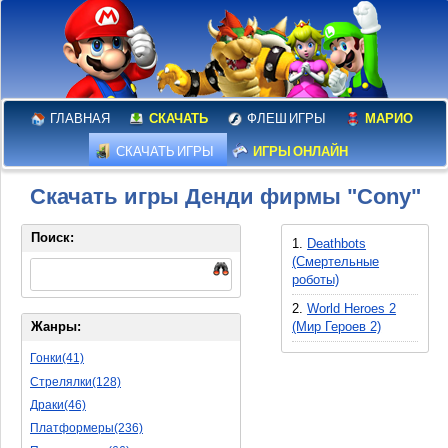
ГЛАВНАЯ
СКАЧАТЬ
ФЛЕШ ИГРЫ
МАРИО
СКАЧАТЬ ИГРЫ
ИГРЫ ОНЛАЙН
Скачать игры Денди фирмы "Cony"
Поиск:
1.
Deathbots
(Смертельные
роботы)
2.
World Heroes 2
(Мир Героев 2)
Жанры:
Гонки(41)
Стрелялки(128)
Драки(46)
Платформеры(236)