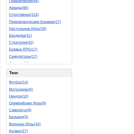
Приключения(66)
Аркады(86)
Спортивные(116)
Приключенческие Боевики(27)
Настольные Игры(28)
Бродилка(41)
Стратегии(42)
Боевые RPG(17)
Симуляторы(17)
Леталки(18)
Симуляторы Жизни(40)
Теги:
Уникальный(11)
Футбол(14)
Логические Игры(18)
Мотоциклы(6)
Азартные(15)
Ниндзя(10)
Ролевые Игры(62)
Олимпийские Игры(9)
Боевик(8)
Самолеты(9)
Головоломка(5)
Бильярд(3)
Rpg(3)
Военные Игры(34)
Пошаговые Игры(15)
Космос(27)
Пазлы(56)