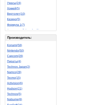
Ужасы(24)
Исторические(16)
Хоккей(5)
Обучающие(5)
Вертолет(10)
Казино(5)
Формула 1(7)
Космический Корабль(9)
Баскетбол(10)
Производитель:
Космическая Стрелялка(9)
Konami(58)
Мультфильм(20)
Nintendo(50)
Роботы(15)
Capcom(28)
Дебильные(1)
Пираты(4)
2D(164)
Technos Japan(2)
На Русском Языке(11)
Namco(28)
Бокс(6)
Tecmo(15)
Карате(11)
Activision(6)
Избей Их Всех(22)
Hudson(21)
Мотокросс(4)
Technos(5)
Реслинг(10)
Natsume(8)
Подводная Лодка(2)
SunSoft(24)