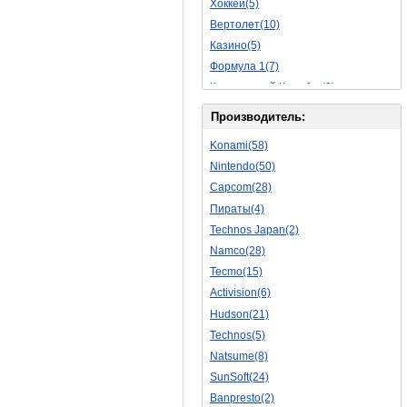
Хоккей(5)
Обучающие(5)
Вертолет(10)
Казино(5)
Формула 1(7)
Космический Корабль(9)
Баскетбол(10)
Производитель:
Космическая Стрелялка(9)
Konami(58)
Мультфильм(20)
Nintendo(50)
Роботы(15)
Capcom(28)
Дебильные(1)
Пираты(4)
2D(164)
Technos Japan(2)
На Русском Языке(11)
Namco(28)
Бокс(6)
Tecmo(15)
Карате(11)
Activision(6)
Избей Их Всех(22)
Hudson(21)
Мотокросс(4)
Technos(5)
Реслинг(10)
Natsume(8)
Подводная Лодка(2)
SunSoft(24)
Лабиринт(2)
Banpresto(2)
3D(12)