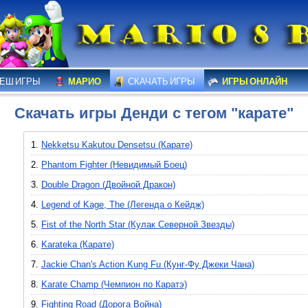
ЕШ ИГРЫ
МАРИО
СКАЧАТЬ ИГРЫ
ИГРЫ ОНЛАЙН
Скачать игры Денди с тегом "карате"
1.
Nekketsu Kakutou Densetsu (Карате)
2.
Phantom Fighter (Невидимый Боец)
3.
Double Dragon (Двойной Дракон)
4.
Legend of Kage, The (Легенда о Кейдж)
5.
Fist of the North Star (Кулак Северной Звезды)
6.
Karateka (Карате)
7.
Jackie Chan's Action Kung Fu (Кунг-Фу Джеки Чана)
8.
Karate Champ (Чемпион по Каратэ)
9.
Fighting Road (Дорога Война)