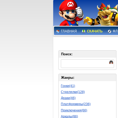
ГЛАВНАЯ
СКАЧАТЬ
ФЛ
Поиск:
Жанры:
Гонки(41)
Стрелялки(128)
Драки(46)
Платформеры(236)
Приключения(66)
Аркады(86)