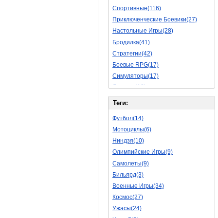
Спортивные(116)
Приключенческие Боевики(27)
Настольные Игры(28)
Бродилка(41)
Стратегии(42)
Боевые RPG(17)
Симуляторы(17)
Леталки(18)
Симуляторы Жизни(40)
Теги:
Уникальный(11)
Футбол(14)
Логические Игры(18)
Мотоциклы(6)
Азартные(15)
Ниндзя(10)
Ролевые Игры(62)
Олимпийские Игры(9)
Боевик(8)
Самолеты(9)
Головоломка(5)
Бильярд(3)
Rpg(3)
Военные Игры(34)
Пошаговые Игры(15)
Космос(27)
Пазлы(56)
Ужасы(24)
Исторические(16)