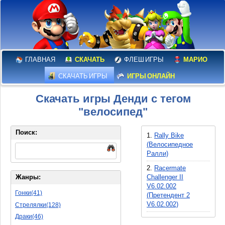
ГЛАВНАЯ
СКАЧАТЬ
ФЛЕШ ИГРЫ
МАРИО
СКАЧАТЬ ИГРЫ
ИГРЫ ОНЛАЙН
Скачать игры Денди с тегом
"велосипед"
Поиск:
1.
Rally Bike
(Велосипедное
Ралли)
2.
Racermate
Challenger II
Жанры:
V6.02.002
Гонки(41)
(Претендент 2
V6.02.002)
Стрелялки(128)
Драки(46)