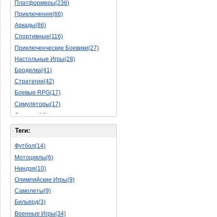
Платформеры(236)
Приключения(66)
Аркады(86)
Спортивные(116)
Приключенческие Боевики(27)
Настольные Игры(28)
Бродилка(41)
Стратегии(42)
Боевые RPG(17)
Симуляторы(17)
Леталки(18)
Симуляторы Жизни(40)
Теги:
Уникальный(11)
Футбол(14)
Логические Игры(18)
Мотоциклы(6)
Азартные(15)
Ниндзя(10)
Ролевые Игры(62)
Олимпийские Игры(9)
Боевик(8)
Самолеты(9)
Головоломка(5)
Бильярд(3)
Rpg(3)
Военные Игры(34)
Пошаговые Игры(15)