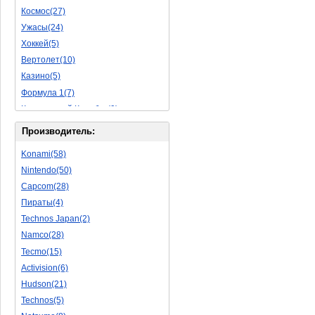
Космос(27)
Пазлы(56)
Ужасы(24)
Исторические(16)
Хоккей(5)
Обучающие(5)
Вертолет(10)
Казино(5)
Формула 1(7)
Космический Корабль(9)
Баскетбол(10)
Производитель:
Космическая Стрелялка(9)
Konami(58)
Мультфильм(20)
Nintendo(50)
Роботы(15)
Capcom(28)
Дебильные(1)
Пираты(4)
2D(164)
Technos Japan(2)
На Русском Языке(11)
Namco(28)
Бокс(6)
Tecmo(15)
Карате(11)
Activision(6)
Избей Их Всех(22)
Hudson(21)
Мотокросс(4)
Technos(5)
Реслинг(10)