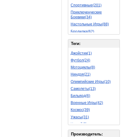
Спортивные(201)
Приключенческие
Боевики(34)
Настольные Игры(88)
Бродилка(62)
Стратегии(77)
Теги:
Боевые RPG(50)
Симуляторы(31)
Джойстик(1)
Леталки(24)
Футбол(24)
Симуляторы Жизни(76)
Мотоциклы(8)
Уникальный(29)
Ниндзя(21)
Логические Игры(35)
Олимпийские Игры(10)
Азартные(45)
Самолеты(13)
Ролевые Игры(176)
Бильярд(6)
Боевик(10)
Военные Игры(42)
Головоломка(11)
Космос(39)
Rpg(14)
Ужасы(31)
Пошаговые Игры(22)
Хоккей(7)
Пазлы(82)
Вертолет(13)
Производитель: