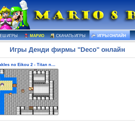
ЕШ ИГРЫ
МАРИО
СКАЧАТЬ ИГРЫ
ИГРЫ ОНЛАЙН
Игры Денди фирмы "Deco" онлайн
Herakles no Eikou 2 - Titan no Metsubou (Слава Геракла 2)