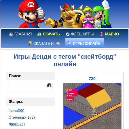
ГЛАВНАЯ
СКАЧАТЬ
ФЛЕШ ИГРЫ
МАРИО
СКАЧАТЬ ИГРЫ
ИГРЫ ОНЛАЙН
Игры Денди с тегом "скейтборд"
онлайн
Поиск:
720
Жанры:
Гонки(55)
Стрелялки(173)
Драки(75)