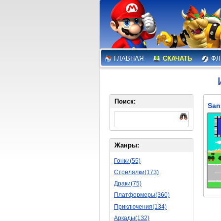
ГЛАВНАЯ
СКАЧАТЬ
ФЛ
Поиск:
Жанры:
Гонки(55)
Стрелялки(173)
Драки(75)
Платформеры(360)
Приключения(134)
Аркады(132)