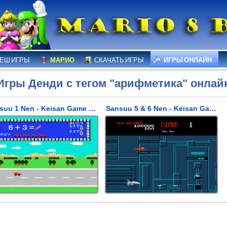
ЕШ ИГРЫ
МАРИО
СКАЧАТЬ ИГРЫ
ИГРЫ ОНЛАЙН
Игры Денди с тегом "арифметика" онлай
Sansuu 1 Nen - Keisan Game (Игры Кензай)
Sansuu 5 & 6 Nen - Keisan Game (Сансу 5)