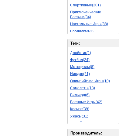
Спортивные(201)
Приключенческие
Боевики(34)
Настольные Игры(88)
Бродилка(62)
Стратегии(77)
Теги:
Боевые RPG(50)
Симуляторы(31)
Джойстик(1)
Леталки(24)
Футбол(24)
Симуляторы Жизни(76)
Мотоциклы(8)
Уникальный(29)
Ниндзя(21)
Логические Игры(35)
Олимпийские Игры(10)
Азартные(45)
Самолеты(13)
Ролевые Игры(176)
Бильярд(6)
Боевик(10)
Военные Игры(42)
Головоломка(11)
Космос(39)
Rpg(14)
Ужасы(31)
Пошаговые Игры(22)
Хоккей(7)
Пазлы(82)
Вертолет(13)
Производитель: