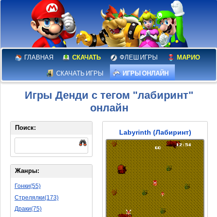
ГЛАВНАЯ
СКАЧАТЬ
ФЛЕШ ИГРЫ
МАРИО
СКАЧАТЬ ИГРЫ
ИГРЫ ОНЛАЙН
Игры Денди с тегом "лабиринт"
онлайн
Поиск:
Labyrinth (Лабиринт)
Жанры:
Гонки(55)
Стрелялки(173)
Драки(75)