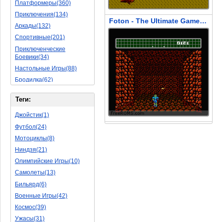
Платформеры(360)
Приключения(134)
Foton - The Ultimate Game on Planet Earth (Фотон - Последняя Игра на планете Земля)
Аркады(132)
Спортивные(201)
Приключенческие
Боевики(34)
Настольные Игры(88)
Бродилка(62)
Стратегии(77)
Теги:
Боевые RPG(50)
Симуляторы(31)
Джойстик(1)
Леталки(24)
Футбол(24)
Симуляторы Жизни(76)
Мотоциклы(8)
Уникальный(29)
Ниндзя(21)
Логические Игры(35)
Олимпийские Игры(10)
Азартные(45)
Самолеты(13)
Ролевые Игры(176)
Бильярд(6)
Боевик(10)
Военные Игры(42)
Головоломка(11)
Космос(39)
Rpg(14)
Ужасы(31)