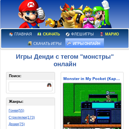
ГЛАВНАЯ
СКАЧАТЬ
ФЛЕШ ИГРЫ
МАРИО
СКАЧАТЬ ИГРЫ
ИГРЫ ОНЛАЙН
Игры Денди с тегом "монстры"
онлайн
Поиск:
Monster in My Pocket (Карманные Монстры)
Жанры:
Гонки(55)
Стрелялки(173)
Драки(75)