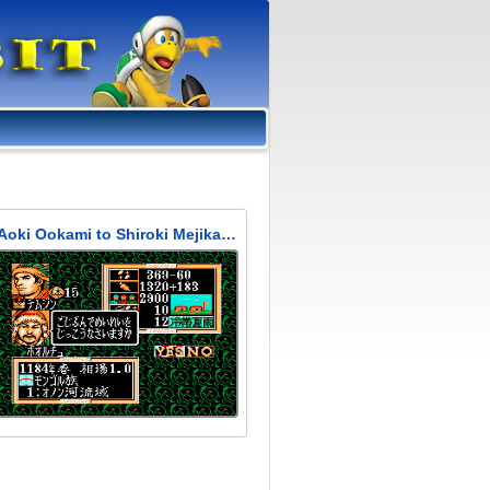
Aoki Ookami to Shiroki Mejika - Genchou Hishi (Тайная история)