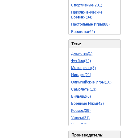
Спортивные(201)
Приключенческие
Боевики(34)
Настольные Игры(88)
Бродилка(62)
Стратегии(77)
Теги:
Боевые RPG(50)
Симуляторы(31)
Джойстик(1)
Леталки(24)
Футбол(24)
Симуляторы Жизни(76)
Мотоциклы(8)
Уникальный(29)
Ниндзя(21)
Логические Игры(35)
Олимпийские Игры(10)
Азартные(45)
Самолеты(13)
Ролевые Игры(176)
Бильярд(6)
Боевик(10)
Военные Игры(42)
Головоломка(11)
Космос(39)
Rpg(14)
Ужасы(31)
Пошаговые Игры(22)
Хоккей(7)
Пазлы(82)
Вертолет(13)
Производитель: