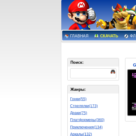
ГЛАВНАЯ
СКАЧАТЬ
ФЛ
Поиск:
G
Жанры:
Гонки(55)
Стрелялки(173)
Драки(75)
Платформеры(360)
Приключения(134)
Аркады(132)