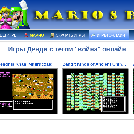
ЕШ ИГРЫ
МАРИО
СКАЧАТЬ ИГРЫ
ИГРЫ ОНЛАЙН
Игры Денди с тегом "война" онлайн
enghis Khan (Чингисхан)
Bandit Kings of Ancient China (Король Бандитов Древнего Китая)