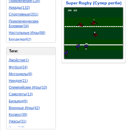
Приключения(134)
Super Rugby (Супер регби)
Аркады(132)
Спортивные(201)
Приключенческие
Боевики(34)
Настольные Игры(88)
Бродилка(62)
Стратегии(77)
Теги:
Боевые RPG(50)
Симуляторы(31)
Джойстик(1)
Леталки(24)
Футбол(24)
Симуляторы Жизни(76)
Мотоциклы(8)
Уникальный(29)
Ниндзя(21)
Логические Игры(35)
Олимпийские Игры(10)
Азартные(45)
Самолеты(13)
Ролевые Игры(176)
Бильярд(6)
Боевик(10)
Военные Игры(42)
Головоломка(11)
Космос(39)
Rpg(14)
Ужасы(31)
Пошаговые Игры(22)
Хоккей(7)