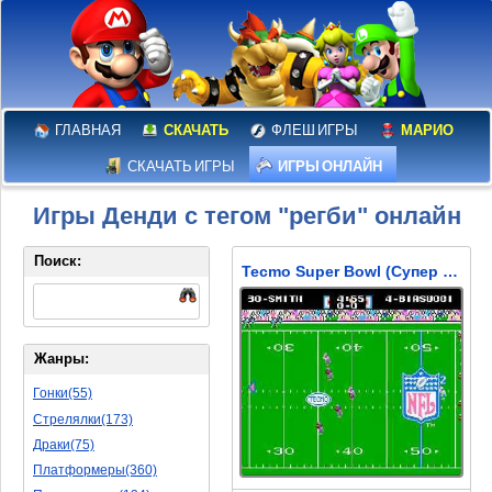
ГЛАВНАЯ
СКАЧАТЬ
ФЛЕШ ИГРЫ
МАРИО
СКАЧАТЬ ИГРЫ
ИГРЫ ОНЛАЙН
Игры Денди с тегом "регби" онлайн
Поиск:
Tecmo Super Bowl (Супер Кубок)
Жанры:
Гонки(55)
Стрелялки(173)
Драки(75)
Платформеры(360)