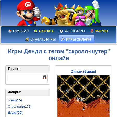
ГЛАВНАЯ
СКАЧАТЬ
ФЛЕШ ИГРЫ
МАРИО
СКАЧАТЬ ИГРЫ
ИГРЫ ОНЛАЙН
Игры Денди с тегом "скролл-шутер"
онлайн
Поиск:
Zanac (Занак)
Жанры:
Гонки(55)
Стрелялки(173)
Драки(75)