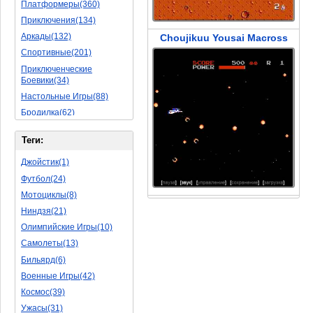
Платформеры(360)
Приключения(134)
Аркады(132)
Choujikuu Yousai Macross
Спортивные(201)
Приключенческие
Боевики(34)
Настольные Игры(88)
Бродилка(62)
Стратегии(77)
Теги:
Боевые RPG(50)
Симуляторы(31)
Джойстик(1)
Леталки(24)
Футбол(24)
Симуляторы Жизни(76)
Мотоциклы(8)
Уникальный(29)
Ниндзя(21)
Логические Игры(35)
Олимпийские Игры(10)
Азартные(45)
Самолеты(13)
Ролевые Игры(176)
Бильярд(6)
Боевик(10)
Военные Игры(42)
Головоломка(11)
Космос(39)
Rpg(14)
Ужасы(31)