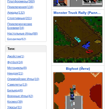
Платформеры(360)
Приключения(134)
Monster Truck Rally (Ралли Грузовиков Монстров)
Аркады(132)
Спортивные(201)
Приключенческие
Боевики(34)
Настольные Игры(88)
Бродилка(62)
Стратегии(77)
Теги:
Боевые RPG(50)
Симуляторы(31)
Джойстик(1)
Леталки(24)
Футбол(24)
Симуляторы Жизни(76)
Мотоциклы(8)
Bigfoot (Йети)
Уникальный(29)
Ниндзя(21)
Логические Игры(35)
Олимпийские Игры(10)
Азартные(45)
Самолеты(13)
Ролевые Игры(176)
Бильярд(6)
Боевик(10)
Военные Игры(42)
Головоломка(11)
Космос(39)
Rpg(14)
Ужасы(31)