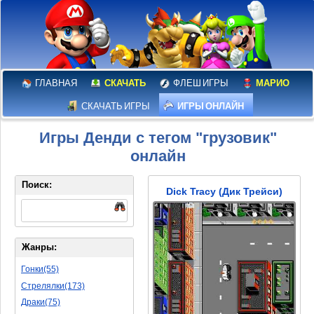
ГЛАВНАЯ
СКАЧАТЬ
ФЛЕШ ИГРЫ
МАРИО
СКАЧАТЬ ИГРЫ
ИГРЫ ОНЛАЙН
Игры Денди с тегом "грузовик"
онлайн
Поиск:
Dick Tracy (Дик Трейси)
Жанры:
Гонки(55)
Стрелялки(173)
Драки(75)