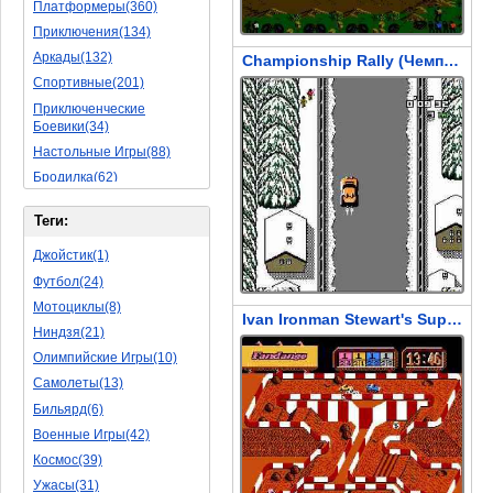
Платформеры(360)
Приключения(134)
Аркады(132)
Championship Rally (Чемпионате по Ралли)
Спортивные(201)
Приключенческие
Боевики(34)
Настольные Игры(88)
Бродилка(62)
Стратегии(77)
Теги:
Боевые RPG(50)
Симуляторы(31)
Джойстик(1)
Леталки(24)
Футбол(24)
Симуляторы Жизни(76)
Мотоциклы(8)
Ivan Ironman Stewart's Super Off Road
Уникальный(29)
Ниндзя(21)
Логические Игры(35)
Олимпийские Игры(10)
Азартные(45)
Самолеты(13)
Ролевые Игры(176)
Бильярд(6)
Боевик(10)
Военные Игры(42)
Головоломка(11)
Космос(39)
Rpg(14)
Ужасы(31)