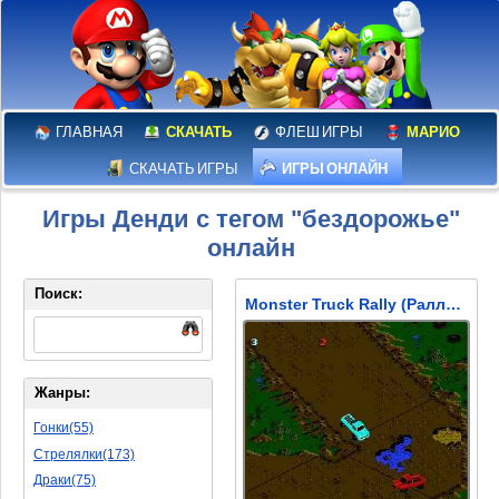
ГЛАВНАЯ
СКАЧАТЬ
ФЛЕШ ИГРЫ
МАРИО
СКАЧАТЬ ИГРЫ
ИГРЫ ОНЛАЙН
Игры Денди с тегом "бездорожье"
онлайн
Поиск:
Monster Truck Rally (Ралли Грузовиков Монстров)
Жанры:
Гонки(55)
Стрелялки(173)
Драки(75)