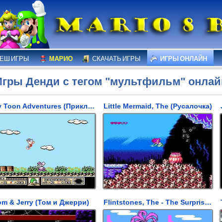
ЕШ ИГРЫ
МАРИО
СКАЧАТЬ ИГРЫ
ИГРЫ ОНЛАЙН
Игры Денди с тегом "мультфильм" онлай
Tiny Toon Adventures (Приключения Тини туна)
Little Mermaid, The (Русалочка)
om & Jerry (Том и Джерри)
Flintstones, The - The Surprise at Dinosaur Peak! (Флинстоуны - сюрприз динозавра Пика)