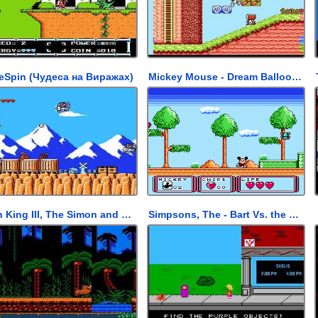
leSpin (Чудеса на Виражах)
Mickey Mouse - Dream Balloon (Микки Маус - Мечты о Воздушном Шаре)
Lion King III, The Simon and Pumba (Pirate) (Король Лев 3, Тимон и Пумба)
Simpsons, The - Bart Vs. the Space Mutants (Симпсоны - Барт против Космических Мутантов)