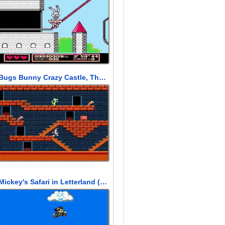
Bugs Bunny Crazy Castle, The (Багз Банни : Безумный Замок)
Mickey's Safari in Letterland (Сафари Микки в Письмоландии)