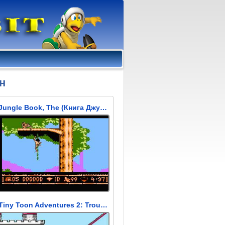
н
Jungle Book, The (Книга Джунглей)
Tiny Toon Adventures 2: Trouble in Wackyland (Приключения Тини туна: Проблема в Вакуланде)