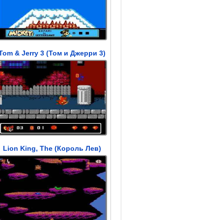
Tom & Jerry 3 (Том и Джерри 3)
Lion King, The (Король Лев)