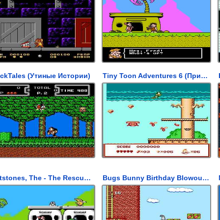
ckTales (Утиные Истории)
Tiny Toon Adventures 6 (Приключения Тини туна 6)
Flintstones, The - The Rescue of Dino & Hoppy (Флинстоуны - Спасение Дино и Хоппи)
Bugs Bunny Birthday Blowout, The (День рождения Багз Банни)