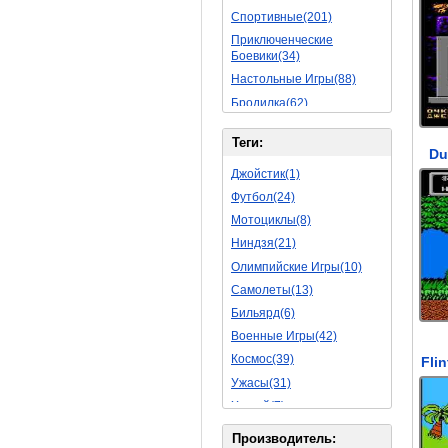
Спортивные(201)
Приключенческие
Боевики(34)
Настольные Игры(88)
Бродилка(62)
Стратегии(77)
Теги:
Боевые RPG(50)
Du
Симуляторы(31)
Джойстик(1)
Леталки(24)
Футбол(24)
Симуляторы Жизни(76)
Мотоциклы(8)
Уникальный(29)
Ниндзя(21)
Логические Игры(35)
Олимпийские Игры(10)
Азартные(45)
Самолеты(13)
Ролевые Игры(176)
Бильярд(6)
Боевик(10)
Военные Игры(42)
Головоломка(11)
Космос(39)
Rpg(14)
Ужасы(31)
Пошаговые Игры(22)
Хоккей(7)
Пазлы(82)
Вертолет(13)
Производитель: