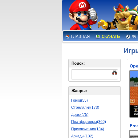
ГЛАВНАЯ
СКАЧАТЬ
ФЛ
Игр
Поиск:
Жанры:
Гонки(55)
Стрелялки(173)
Драки(75)
Платформеры(360)
Приключения(134)
Аркады(132)