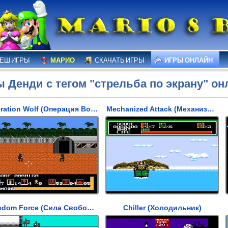
ЕШ ИГРЫ
МАРИО
СКАЧАТЬ ИГРЫ
ИГРЫ ОНЛАЙН
ы Денди с тегом "стрельба по экрану" он
Operation Wolf (Операция Волк)
Mechanized Attack (Механизированная Атака)
Freedom Force (Сила Свободы)
Chiller (Холодильник)