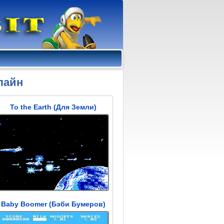
лайн
To the Earth (Для Земли)
Baby Boomer (Бэби Бумеров)