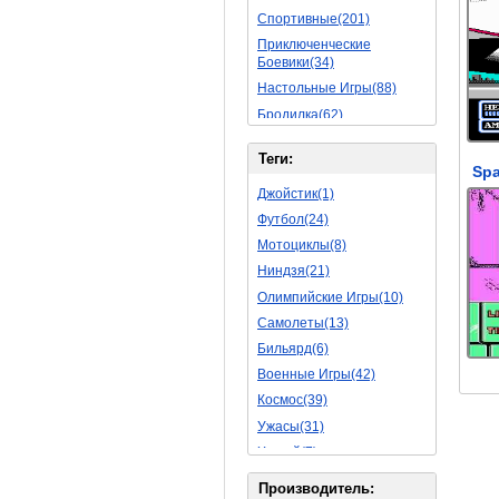
Спортивные(201)
Приключенческие
Боевики(34)
Настольные Игры(88)
Бродилка(62)
Стратегии(77)
Теги:
Боевые RPG(50)
Spa
Симуляторы(31)
Джойстик(1)
Леталки(24)
Футбол(24)
Симуляторы Жизни(76)
Мотоциклы(8)
Уникальный(29)
Ниндзя(21)
Логические Игры(35)
Олимпийские Игры(10)
Азартные(45)
Самолеты(13)
Ролевые Игры(176)
Бильярд(6)
Боевик(10)
Военные Игры(42)
Головоломка(11)
Космос(39)
Rpg(14)
Ужасы(31)
Пошаговые Игры(22)
Хоккей(7)
Пазлы(82)
Вертолет(13)
Производитель: