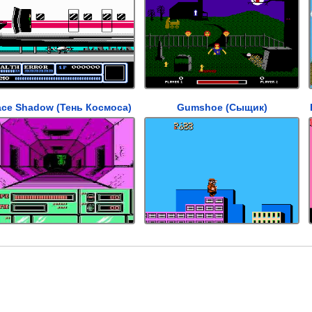
ce Shadow (Тень Космоса)
Gumshoe (Сыщик)