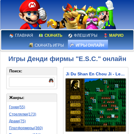
ГЛАВНАЯ
СКАЧАТЬ
ФЛЕШ ИГРЫ
МАРИО
СКАЧАТЬ ИГРЫ
ИГРЫ ОНЛАЙН
Игры Денди фирмы "E.S.C." онлайн
Поиск:
Ji Du Shan En Chou Ji - Le Comte de Monte-Cristo (Граф де Монте-Кристо)
Жанры:
Гонки(55)
Стрелялки(173)
Драки(75)
Платформеры(360)