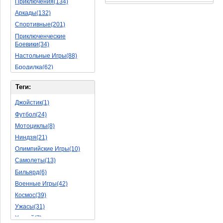
Приключения(134)
Аркады(132)
Спортивные(201)
Приключенческие
Боевики(34)
Настольные Игры(88)
Бродилка(62)
Стратегии(77)
Теги:
Боевые RPG(50)
Симуляторы(31)
Джойстик(1)
Леталки(24)
Футбол(24)
Симуляторы Жизни(76)
Мотоциклы(8)
Уникальный(29)
Ниндзя(21)
Логические Игры(35)
Олимпийские Игры(10)
Азартные(45)
Самолеты(13)
Ролевые Игры(176)
Бильярд(6)
Боевик(10)
Военные Игры(42)
Головоломка(11)
Космос(39)
Rpg(14)
Ужасы(31)
Пошаговые Игры(22)
Хоккей(7)