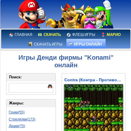
ГЛАВНАЯ
СКАЧАТЬ
ФЛЕШ ИГРЫ
МАРИО
СКАЧАТЬ ИГРЫ
ИГРЫ ОНЛАЙН
Игры Денди фирмы "Konami"
онлайн
Поиск:
Contra (Контра - Противостояние)
Жанры:
Гонки(55)
Стрелялки(173)
Драки(75)