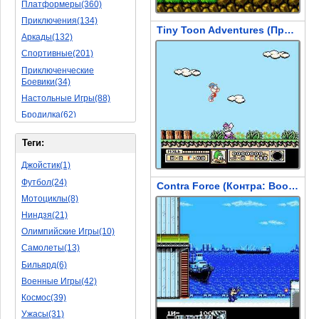
Платформеры(360)
Приключения(134)
Tiny Toon Adventures (Приключения Тини туна)
Аркады(132)
Спортивные(201)
Приключенческие
Боевики(34)
Настольные Игры(88)
Бродилка(62)
Стратегии(77)
Теги:
Боевые RPG(50)
Симуляторы(31)
Джойстик(1)
Леталки(24)
Футбол(24)
Contra Force (Контра: Вооруженный Отряд)
Симуляторы Жизни(76)
Мотоциклы(8)
Уникальный(29)
Ниндзя(21)
Логические Игры(35)
Олимпийские Игры(10)
Азартные(45)
Самолеты(13)
Ролевые Игры(176)
Бильярд(6)
Боевик(10)
Военные Игры(42)
Головоломка(11)
Космос(39)
Rpg(14)
Ужасы(31)