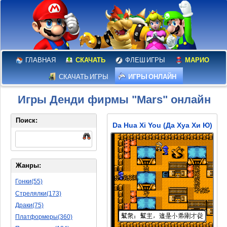
ГЛАВНАЯ
СКАЧАТЬ
ФЛЕШ ИГРЫ
МАРИО
СКАЧАТЬ ИГРЫ
ИГРЫ ОНЛАЙН
Игры Денди фирмы "Mars" онлайн
Поиск:
Da Hua Xi You (Да Хуа Хи Ю)
Жанры:
Гонки(55)
Стрелялки(173)
Драки(75)
Платформеры(360)