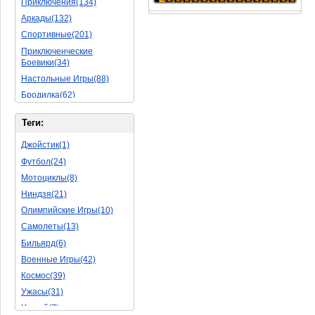
Приключения(134)
Аркады(132)
Спортивные(201)
Приключенческие
Боевики(34)
Настольные Игры(88)
Бродилка(62)
Стратегии(77)
Теги:
Боевые RPG(50)
Симуляторы(31)
Джойстик(1)
Леталки(24)
Футбол(24)
Симуляторы Жизни(76)
Мотоциклы(8)
Уникальный(29)
Ниндзя(21)
Логические Игры(35)
Олимпийские Игры(10)
Азартные(45)
Самолеты(13)
Ролевые Игры(176)
Бильярд(6)
Боевик(10)
Военные Игры(42)
Головоломка(11)
Космос(39)
Rpg(14)
Ужасы(31)
Пошаговые Игры(22)
Хоккей(7)