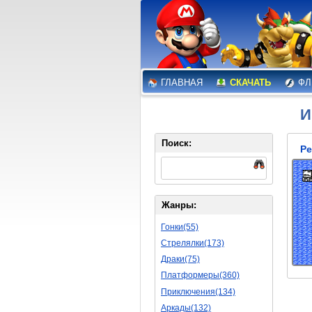
ГЛАВНАЯ
СКАЧАТЬ
ФЛ
И
Поиск:
Pe
Жанры:
Гонки(55)
Стрелялки(173)
Драки(75)
Платформеры(360)
Приключения(134)
Аркады(132)