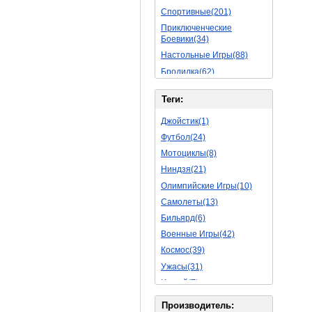
Спортивные(201)
Приключенческие
Боевики(34)
Настольные Игры(88)
Бродилка(62)
Стратегии(77)
Теги:
Боевые RPG(50)
Симуляторы(31)
Джойстик(1)
Леталки(24)
Футбол(24)
Симуляторы Жизни(76)
Мотоциклы(8)
Уникальный(29)
Ниндзя(21)
Логические Игры(35)
Олимпийские Игры(10)
Азартные(45)
Самолеты(13)
Ролевые Игры(176)
Бильярд(6)
Боевик(10)
Военные Игры(42)
Головоломка(11)
Космос(39)
Rpg(14)
Ужасы(31)
Пошаговые Игры(22)
Хоккей(7)
Пазлы(82)
Вертолет(13)
Производитель: