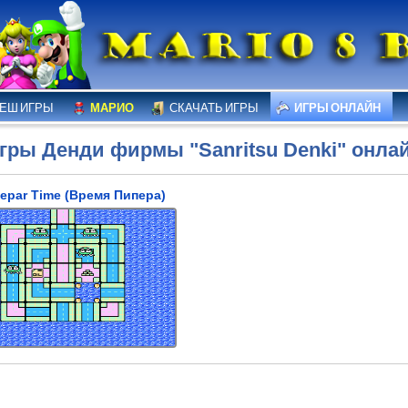
ЕШ ИГРЫ
МАРИО
СКАЧАТЬ ИГРЫ
ИГРЫ ОНЛАЙН
гры Денди фирмы "Sanritsu Denki" онла
epar Time (Время Пипера)