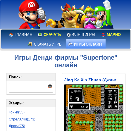
ГЛАВНАЯ
СКАЧАТЬ
ФЛЕШ ИГРЫ
МАРИО
СКАЧАТЬ ИГРЫ
ИГРЫ ОНЛАЙН
Игры Денди фирмы "Supertone"
онлайн
Поиск:
Jing Ke Xin Zhuan (Джинг Ке Хин Чжуань)
Жанры:
Гонки(55)
Стрелялки(173)
Драки(75)