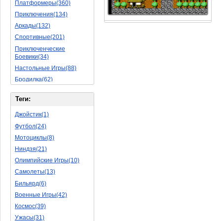
Платформеры(360)
Приключения(134)
Аркады(132)
Спортивные(201)
Приключенческие
Боевики(34)
Настольные Игры(88)
Бродилка(62)
Стратегии(77)
Теги:
Боевые RPG(50)
Симуляторы(31)
Джойстик(1)
Леталки(24)
Футбол(24)
Симуляторы Жизни(76)
Мотоциклы(8)
Уникальный(29)
Ниндзя(21)
Логические Игры(35)
Олимпийские Игры(10)
Азартные(45)
Самолеты(13)
Ролевые Игры(176)
Бильярд(6)
Боевик(10)
Военные Игры(42)
Головоломка(11)
Космос(39)
Rpg(14)
Ужасы(31)