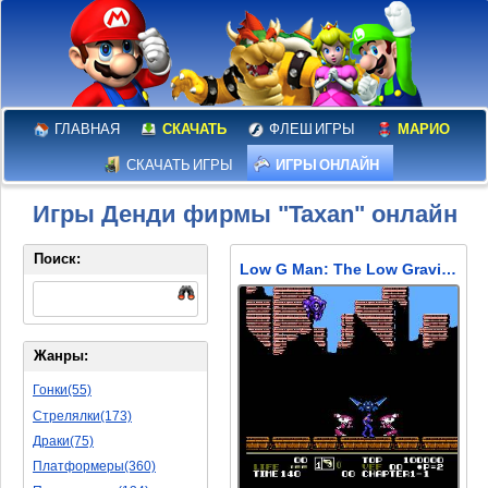
ГЛАВНАЯ
СКАЧАТЬ
ФЛЕШ ИГРЫ
МАРИО
СКАЧАТЬ ИГРЫ
ИГРЫ ОНЛАЙН
Игры Денди фирмы "Taxan" онлайн
Поиск:
Low G Man: The Low Gravity Man (Человек, который не чувствовал гравитацию)
Жанры:
Гонки(55)
Стрелялки(173)
Драки(75)
Платформеры(360)