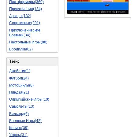
Платформеры(360)
Приключения(134)
Аркады(132)
Спортивные(201)
Приключенческие
Боевики(34)
Настольные Игры(88)
Бродилка(62)
Стратегии(77)
Теги:
Боевые RPG(50)
Симуляторы(31)
Джойстик(1)
Леталки(24)
Футбол(24)
Симуляторы Жизни(76)
Мотоциклы(8)
Уникальный(29)
Ниндзя(21)
Логические Игры(35)
Олимпийские Игры(10)
Азартные(45)
Самолеты(13)
Ролевые Игры(176)
Бильярд(6)
Боевик(10)
Военные Игры(42)
Головоломка(11)
Космос(39)
Rpg(14)
Ужасы(31)