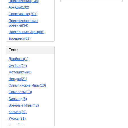
Приключения(134)
Аркады(132)
Спортивные(201)
Приключенческие
Боевики(34)
Настольные Игры(88)
Бродилка(62)
Стратегии(77)
Теги:
Боевые RPG(50)
Симуляторы(31)
Джойстик(1)
Леталки(24)
Футбол(24)
Симуляторы Жизни(76)
Мотоциклы(8)
Уникальный(29)
Ниндзя(21)
Логические Игры(35)
Олимпийские Игры(10)
Азартные(45)
Самолеты(13)
Ролевые Игры(176)
Бильярд(6)
Боевик(10)
Военные Игры(42)
Головоломка(11)
Космос(39)
Rpg(14)
Ужасы(31)
Пошаговые Игры(22)
Хоккей(7)