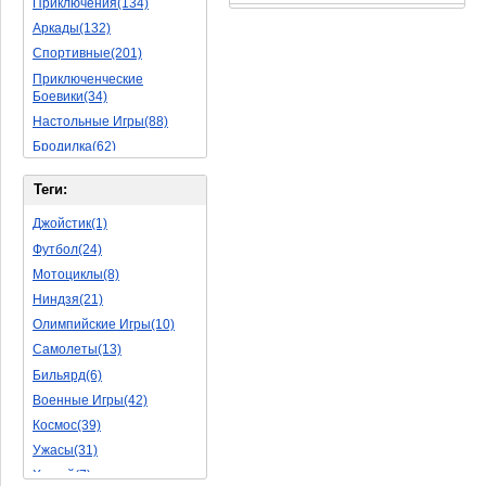
Приключения(134)
Аркады(132)
Спортивные(201)
Приключенческие
Боевики(34)
Настольные Игры(88)
Бродилка(62)
Стратегии(77)
Теги:
Боевые RPG(50)
Симуляторы(31)
Джойстик(1)
Леталки(24)
Футбол(24)
Симуляторы Жизни(76)
Мотоциклы(8)
Уникальный(29)
Ниндзя(21)
Логические Игры(35)
Олимпийские Игры(10)
Азартные(45)
Самолеты(13)
Ролевые Игры(176)
Бильярд(6)
Боевик(10)
Военные Игры(42)
Головоломка(11)
Космос(39)
Rpg(14)
Ужасы(31)
Пошаговые Игры(22)
Хоккей(7)