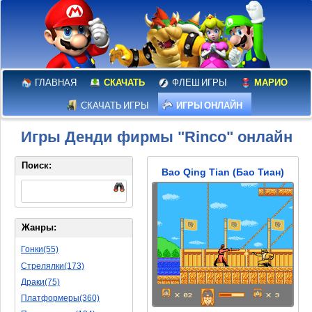
ГЛАВНАЯ
СКАЧАТЬ
ФЛЕШ ИГРЫ
МАРИО
СКАЧАТЬ ИГРЫ
ИГРЫ ОНЛАЙН
Игры Денди фирмы "Rinco" онлайн
Поиск:
Bao Qing Tian (Бао Тиан)
Жанры:
Гонки(55)
Стрелялки(173)
Драки(75)
Платформеры(360)