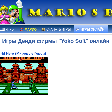
ЕШ ИГРЫ
МАРИО
СКАЧАТЬ ИГРЫ
ИГРЫ ОНЛАЙН
Игры Денди фирмы "Yoko Soft" онлайн
rld Hero (Мировые Герои)