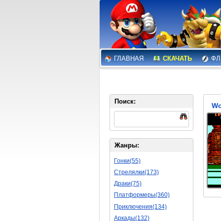
ГЛАВНАЯ
СКАЧАТЬ
ФЛ
Поиск:
Wo
Жанры:
Гонки(55)
Стрелялки(173)
Драки(75)
Платформеры(360)
Приключения(134)
Аркады(132)