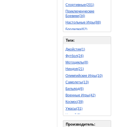
Спортивные(201)
Приключенческие
Боевики(34)
Настольные Игры(88)
Бродилка(62)
Стратегии(77)
Теги:
Боевые RPG(50)
Симуляторы(31)
Джойстик(1)
Леталки(24)
Футбол(24)
Симуляторы Жизни(76)
Мотоциклы(8)
Уникальный(29)
Ниндзя(21)
Логические Игры(35)
Олимпийские Игры(10)
Азартные(45)
Самолеты(13)
Ролевые Игры(176)
Бильярд(6)
Боевик(10)
Военные Игры(42)
Головоломка(11)
Космос(39)
Rpg(14)
Ужасы(31)
Пошаговые Игры(22)
Хоккей(7)
Пазлы(82)
Вертолет(13)
Производитель: