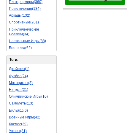
Платформеры(360)
Приключения(134)
Аркады(132)
Спортивные(201)
Приключенческие
Боевики(34)
Настольные Игры(88)
Бродилка(62)
Стратегии(77)
Теги:
Боевые RPG(50)
Симуляторы(31)
Джойстик(1)
Леталки(24)
Футбол(24)
Симуляторы Жизни(76)
Мотоциклы(8)
Уникальный(29)
Ниндзя(21)
Логические Игры(35)
Олимпийские Игры(10)
Азартные(45)
Самолеты(13)
Ролевые Игры(176)
Бильярд(6)
Боевик(10)
Военные Игры(42)
Головоломка(11)
Космос(39)
Rpg(14)
Ужасы(31)