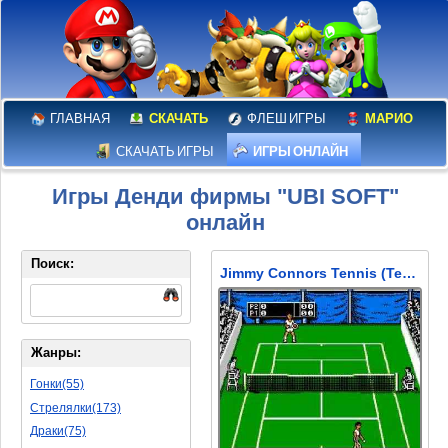
ГЛАВНАЯ
СКАЧАТЬ
ФЛЕШ ИГРЫ
МАРИО
СКАЧАТЬ ИГРЫ
ИГРЫ ОНЛАЙН
Игры Денди фирмы "UBI SOFT"
онлайн
Поиск:
Jimmy Connors Tennis (Теннисист Джимми Коннорс)
Жанры:
Гонки(55)
Стрелялки(173)
Драки(75)